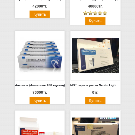
42000тг.
40000тг.
Ансомон (Ansomone 100 едениц)
MGT гормон роста Neofin Light (50IU Голландия)
70000тг.
0тг.