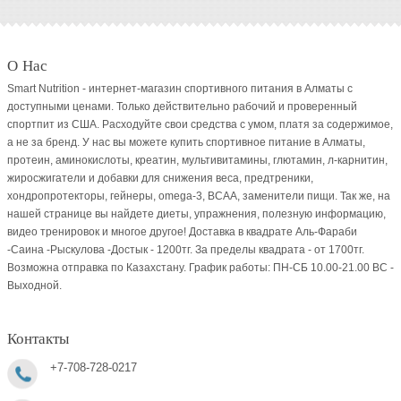
О Нас
Smart Nutrition - интернет-магазин спортивного питания в Алматы с
доступными ценами. Только действительно рабочий и проверенный
спортпит из США. Расходуйте свои средства с умом, платя за содержимое,
а не за бренд. У нас вы можете купить спортивное питание в Алматы,
протеин, аминокислоты, креатин, мультивитамины, глютамин, л-карнитин,
жиросжигатели и добавки для снижения веса, предтреники,
хондропротекторы, гейнеры, omega-3, BCAA, заменители пищи. Так же, на
нашей странице вы найдете диеты, упражнения, полезную информацию,
видео тренировок и многое другое! Доставка в квадрате Аль-Фараби
-Саина -Рыскулова -Достык - 1200тг. За пределы квадрата - от 1700тг.
Возможна отправка по Казахстану. График работы: ПН-СБ 10.00-21.00 ВC -
Выходной.
Контакты
+7-708-728-0217