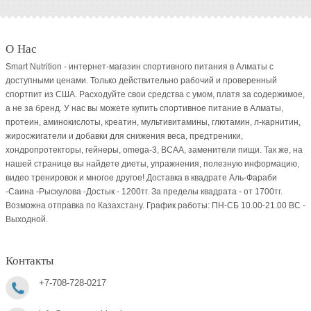
О Нас
Smart Nutrition - интернет-магазин спортивного питания в Алматы с
доступными ценами. Только действительно рабочий и проверенный
спортпит из США. Расходуйте свои средства с умом, платя за содержимое,
а не за бренд. У нас вы можете купить спортивное питание в Алматы,
протеин, аминокислоты, креатин, мультивитамины, глютамин, л-карнитин,
жиросжигатели и добавки для снижения веса, предтреники,
хондропротекторы, гейнеры, omega-3, BCAA, заменители пищи. Так же, на
нашей странице вы найдете диеты, упражнения, полезную информацию,
видео тренировок и многое другое! Доставка в квадрате Аль-Фараби
-Саина -Рыскулова -Достык - 1200тг. За пределы квадрата - от 1700тг.
Возможна отправка по Казахстану. График работы: ПН-СБ 10.00-21.00 ВC -
Выходной.
Контакты
+7-708-728-0217