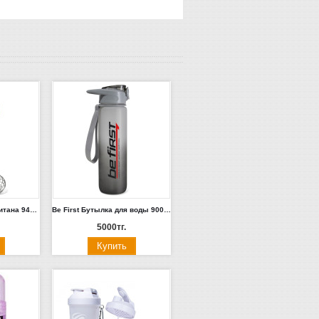
Be First Шейкер из Тритана 946 мл с шариком и держателем (черный, синий, серый) (MS 902-**)
Be First Бутылка для воды 900 мл (SN2035-Grey-Frost)
5000тг.