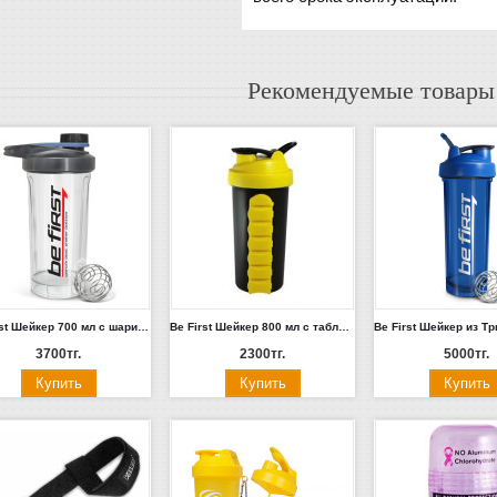
Рекомендуемые товары
Be First Шейкер 700 мл с шариком и держателем, серая крышка (TS 1395-Grey)
Be First Шейкер 800 мл с таблетницей, желтая крышка (TS 1025)
3700тг.
2300тг.
5000тг.