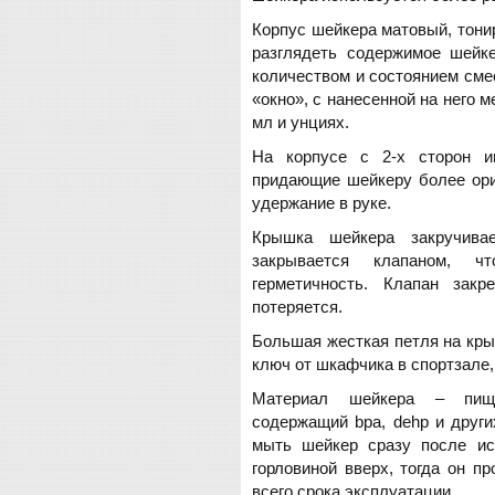
Корпус шейкера матовый, тони
разглядеть содержимое шейке
количеством и состоянием сме
«окно», с нанесенной на него 
мл и унциях.
На корпусе с 2-х сторон и
придающие шейкеру более ори
удержание в руке.
Крышка шейкера закручива
закрывается клапаном, чт
герметичность. Клапан зак
потеряется.
Большая жесткая петля на кры
ключ от шкафчика в спортзале,
Материал шейкера – пище
содержащий bpa, dehp и друг
мыть шейкер сразу после ис
горловиной вверх, тогда он п
всего срока эксплуатации.