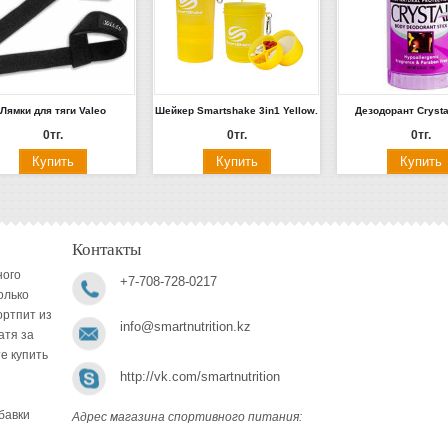
Лямки для тяги Valeo
Шейкер Smartshake 3in1 Yellow.
Дезодорант Crysta
0тг.
0тг.
0тг.
Контакты
ного
+7-708-728-0217
олько
ортпит из
info@smartnutrition.kz
атя за
е купить
http://vk.com/smartnutrition
бавки
Адрес магазина спортивного питания: