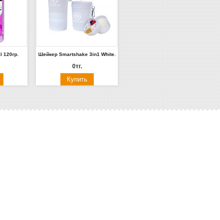
l 120гр.
Шейкер Smartshake 3in1 White.
0тг.