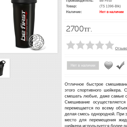
Производитель:
Be First!
Товар:
(TS 1396-Blk)
Наличие:
Нет в наличии
2700тг.
Отзыво
Нет в наличии
Отличное быстрое смешивани
этого спортивного шейкера.
смешать любые, даже самые об
Смешивание осуществляется
перемещается по всему объем
делая смесь однородной. При 
место для перемещения жид
шейкера используется более р